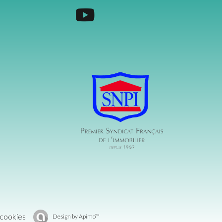
 cookies
Design by
Apimo™