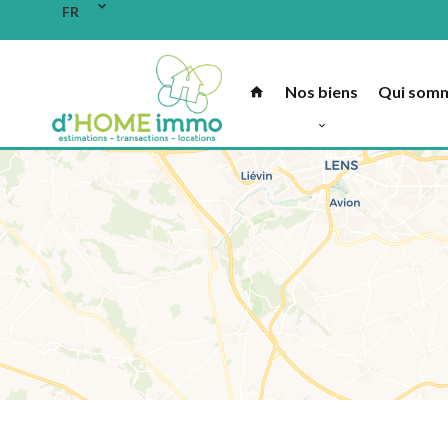
FR
+
−
Nos biens
Qui som