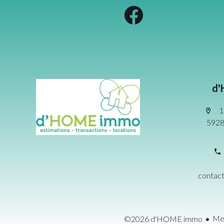
d'
1
5928
conta
Men
©2026 d'HOME immo