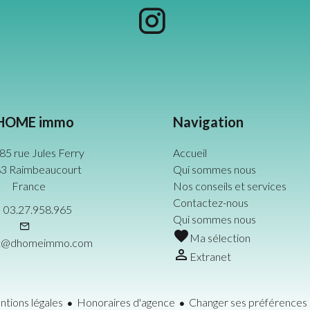
HOME immo
Navigation
85 rue Jules Ferry
Accueil
3 Raimbeaucourt
Qui sommes nous
France
Nos conseils et services
Contactez-nous
03.27.958.965
Qui sommes nous
Ma sélection
ct@dhomeimmo.com
Extranet
tions légales
Honoraires d'agence
Changer ses préférences